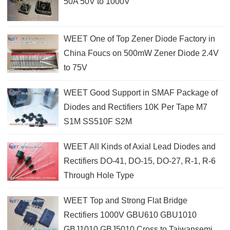
50A 50V to 1000V
WEET One of Top Zener Diode Factory in
China Foucs on 500mW Zener Diode 2.4V
to 75V
WEET Good Support in SMAF Package of
Diodes and Rectifiers 10K Per Tape M7
S1M SS510F S2M
WEET All Kinds of Axial Lead Diodes and
Rectifiers DO-41, DO-15, DO-27, R-1, R-6
Through Hole Type
WEET Top and Strong Flat Bridge
Rectifiers 1000V GBU610 GBU1010
GBJ1010 GBJ5010 Cross to Taiwansemi