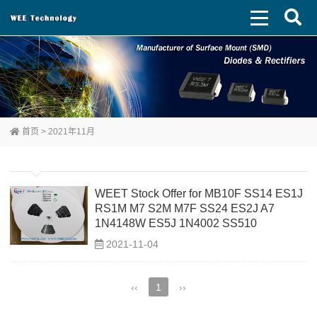
首页
> 2021年11月
WEET Stock Offer for MB10F SS14 ES1J
RS1M M7 S2M M7F SS24 ES2J A7
1N4148W ES5J 1N4002 SS510
2021-11-04
‹‹
1
››