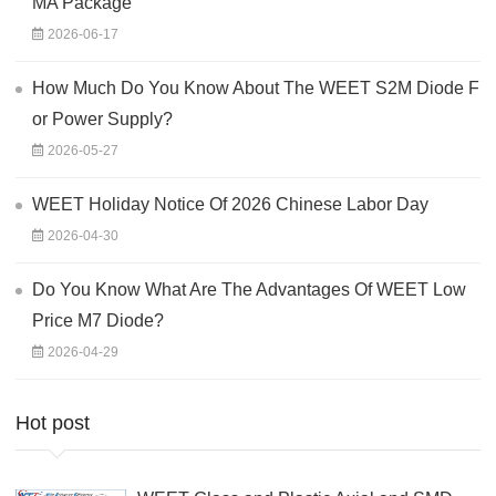
MA Package
2026-06-17
How Much Do You Know About The WEET S2M Diode F
or Power Supply?
2026-05-27
WEET Holiday Notice Of 2026 Chinese Labor Day
2026-04-30
Do You Know What Are The Advantages Of WEET Low
Price M7 Diode?
2026-04-29
Hot post