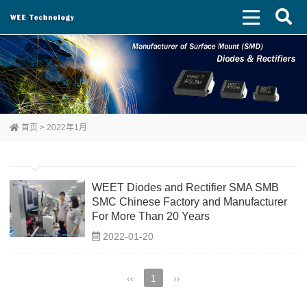
首页
> 2022年1月
WEET Diodes and Rectifier SMA SMB
SMC Chinese Factory and Manufacturer
For More Than 20 Years
2022-01-20
‹‹
1
››