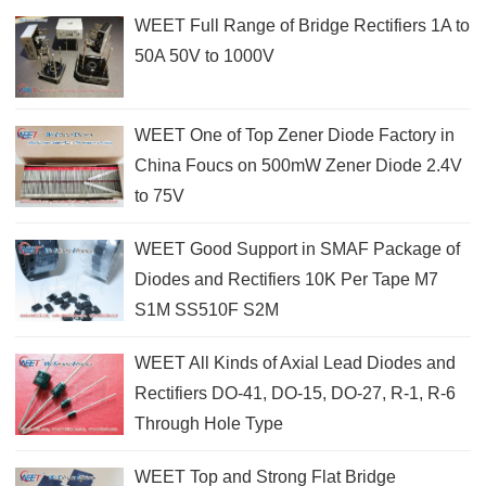
WEET Full Range of Bridge Rectifiers 1A to
50A 50V to 1000V
WEET One of Top Zener Diode Factory in
China Foucs on 500mW Zener Diode 2.4V
to 75V
WEET Good Support in SMAF Package of
Diodes and Rectifiers 10K Per Tape M7
S1M SS510F S2M
WEET All Kinds of Axial Lead Diodes and
Rectifiers DO-41, DO-15, DO-27, R-1, R-6
Through Hole Type
WEET Top and Strong Flat Bridge