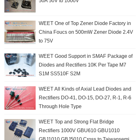
50A 50V to 1000V
WEET One of Top Zener Diode Factory in
China Foucs on 500mW Zener Diode 2.4V
to 75V
WEET Good Support in SMAF Package of
Diodes and Rectifiers 10K Per Tape M7
S1M SS510F S2M
WEET All Kinds of Axial Lead Diodes and
Rectifiers DO-41, DO-15, DO-27, R-1, R-6
Through Hole Type
WEET Top and Strong Flat Bridge
Rectifiers 1000V GBU610 GBU1010
GBJ1010 GBJ5010 Cross to Taiwansemi