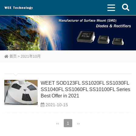
首页
> 2021年10月
WEET SOD123FL SS1020FL SS1030FL
SS1040FL SS1060FL SS10100FL Series
Best Offer in 2021
2021-10-15
‹‹
1
››