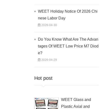
WEET Holiday Notice Of 2026 Chi
nese Labor Day
2026-04-30
Do You Know What Are The Advan
tages Of WEET Low Price M7 Diod
e?
2026-04-29
Hot post
WEET Glass and
Plastic Axial and