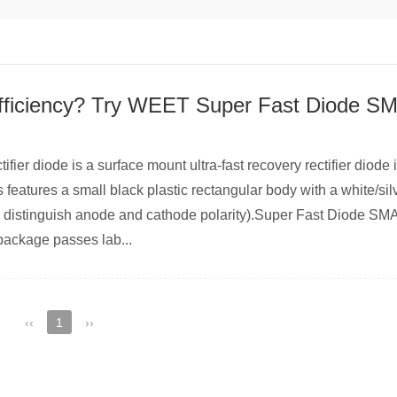
fier diode is a surface mount ultra-fast recovery rectifier diod
features a small black plastic rectangular body with a white/sil
o distinguish anode and cathode polarity).Super Fast Diode SM
package passes lab...
‹‹
1
››