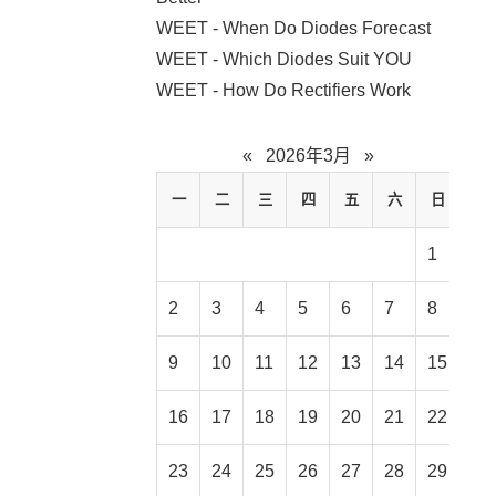
WEET - When Do Diodes Forecast
WEET - Which Diodes Suit YOU
WEET - How Do Rectifiers Work
«
2026年3月
»
一
二
三
四
五
六
日
1
2
3
4
5
6
7
8
9
10
11
12
13
14
15
16
17
18
19
20
21
22
23
24
25
26
27
28
29