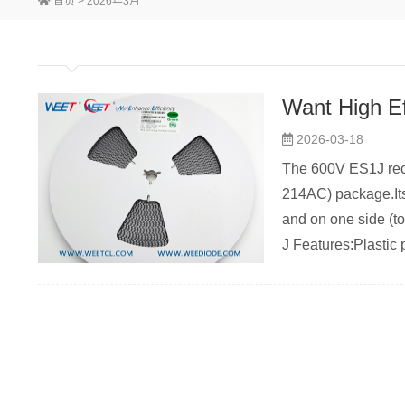
首页
> 2026年3月
2026-03-18
The 600V ES1J recti
214AC) package.Its 
and on one side (t
J Features:Plastic 