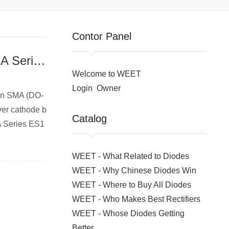
Contor Panel
Want High Efficiency? Try WEET Super Fast Diode SMA Series ES1J!
Welcome to WEET
Login
Owner
e in SMA (DO-
ver cathode b
Catalog
A Series ES1
WEET - What Related to Diodes
WEET - Why Chinese Diodes Win
WEET - Where to Buy All Diodes
WEET - Who Makes Best Rectifiers
WEET - Whose Diodes Getting
Better